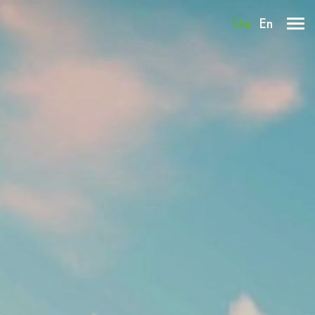
Ua
En