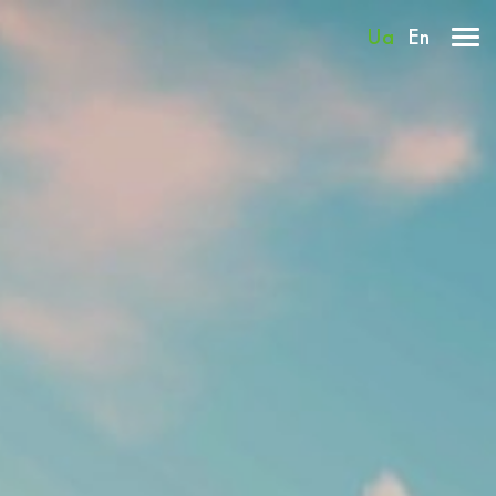
Ua
En