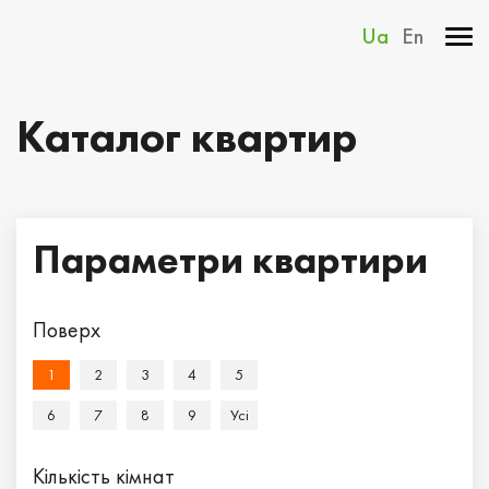
Ua
En
Каталог квартир
Параметри квартири
Поверх
1
2
3
4
5
6
7
8
9
Усi
Кількість кімнат