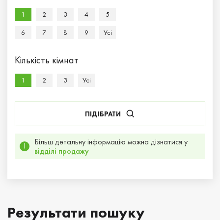
1
2
3
4
5
6
7
8
9
Усi
Кількість кімнат
1
2
3
Усi
ПІДІБРАТИ
Більш детальну інформацію можна дізнатися у
!
відділі продажу
Результати пошуку